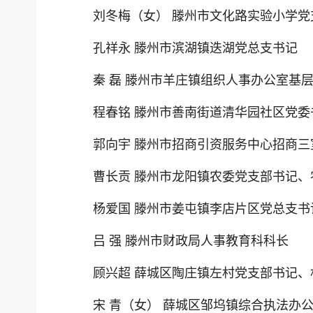
刘冬梅（女） 滕州市文化路实验小学党
孔祥永 滕州市滨湖镇迭湖党总支书记
秦 磊 滕州市羊庄镇组织人事办公室基
程春铭 滕州市善南街道清华园社区党委
郭向宇 滕州市招商引资服务中心招商三
曹长贡 滕州市龙阳镇农委党支部书记
杨爱国 滕州市姜屯镇李店片区党总支书
吕 强 滕州市财政局人事教育科科长
顾兴超 薛城区陶庄镇左村党支部书记、
宋 青（女） 薛城区邹坞镇综合执法办