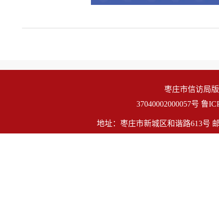
枣庄市信访局版
                    37040002000057号
鲁IC
地址：枣庄市新城区和谐路613号 邮编：27