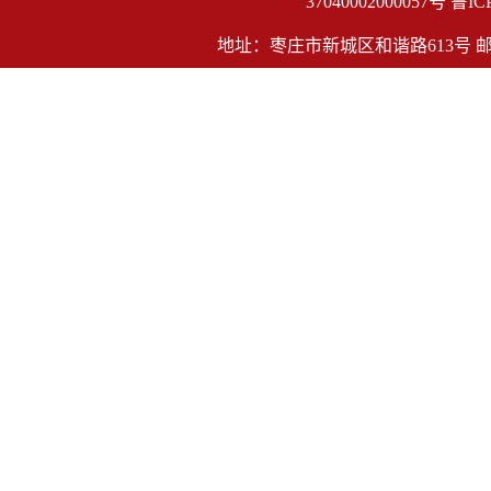
                    37040002000057号
鲁IC
地址：枣庄市新城区和谐路613号 邮编：27